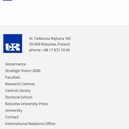
International
Rehabilitation
Days
at
the
University
of
Rzeszów
Al. Tadeusza Rejtana 16C
35-959 Rzeszów, Poland
phone: +48 17 872 10 00
Skip
Governance
navigation
Strategic Vision 2030
Faculties
Research Centres
Central Library
Doctoral School
Rzeszów University Press
University
Contact
International Relations Office