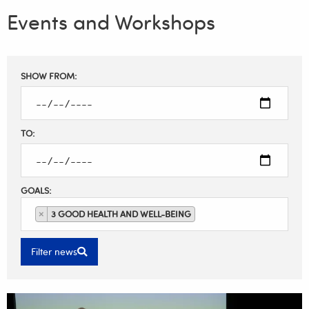
Events and Workshops
Filter
SHOW FROM:
results
TO:
GOALS:
×
3 GOOD HEALTH AND WELL-BEING
Filter news