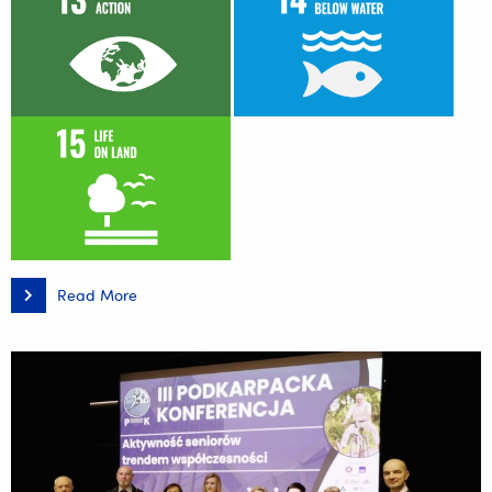
Read More
Relacja
z
międzynarodowej
konferencji
„Emerging
environmental
contaminants
–
current
status,
challenges
and
perspectives”,