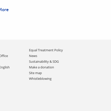
More
owej
l
s
Equal Treatment Policy
Office
News
Sustainability & SDG
,
English
Make a donation
ej
Site map
Whistleblowing
,
go