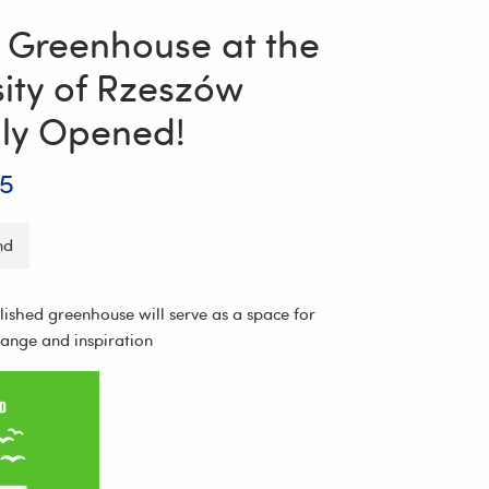
 Greenhouse at the
sity of Rzeszów
lly Opened!
25
nd
lished greenhouse will serve as a space for
ange and inspiration