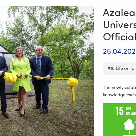
Azalea
Univer
Officia
25.04.20
#15 Life on la
The newly estab
knowledge exch