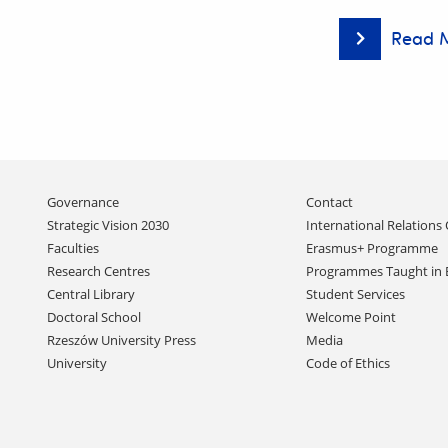
Read 
Relacja
z
międzynarod
konferencji
„Emerging
environmenta
contaminant
–
current
Skip
Governance
Contact
status,
navigation
challenges
Strategic Vision 2030
International Relations 
and
Faculties
Erasmus+ Programme
perspectives”
Research Centres
Programmes Taught in 
organizowan
Central Library
Student Services
przez
Wydział
Doctoral School
Welcome Point
Biotechnologii
Rzeszów University Press
Media
Collegium
University
Code of Ethics
Medicum
Uniwersytetu
Rzeszowskie