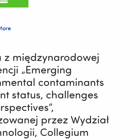
More
a z międzynarodowej
encji „Emerging
nmental contaminants
nt status, challenges
rspectives”,
zowanej przez Wydział
hnologii, Collegium