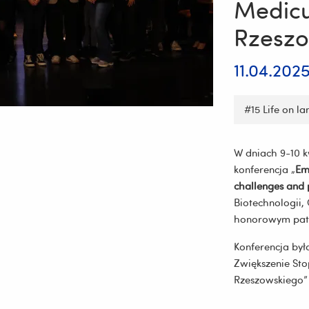
Medicu
Rzeszo
11.04.202
#15 Life on la
W dniach 9-10 k
konferencja „
Em
challenges and 
Biotechnologii
honorowym patr
Konferencja by
Zwiększenie St
Rzeszowskiego”