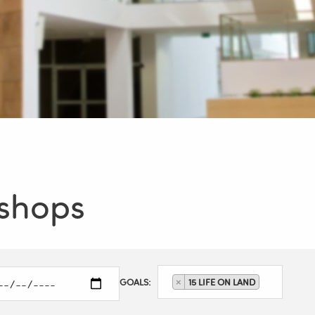
kshops
GOALS:
×
15 LIFE ON LAND