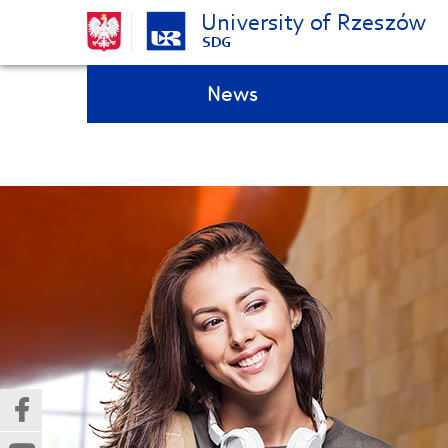
University of Rzeszów
SDG
Skip
Top bar menu
News
navigation
(Nowe
(Link
okno)
do